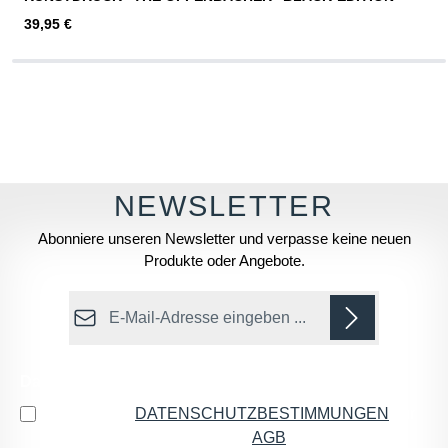
Regulärer Preis:
39,95 €
Abonniere unseren Newsletter und verpasse keine neuen
Produkte oder Angebote.
E-Mail-Adresse*
Datenschutz
Ich habe die
DATENSCHUTZBESTIMMUNGEN
zur
Kenntnis genommen und die
AGB
gelesen und bin