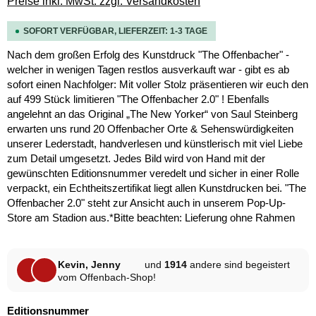
Preise inkl. MwSt. zzgl. Versandkosten
SOFORT VERFÜGBAR, LIEFERZEIT: 1-3 TAGE
Nach dem großen Erfolg des Kunstdruck "The Offenbacher" -
welcher in wenigen Tagen restlos ausverkauft war - gibt es ab
sofort einen Nachfolger: Mit voller Stolz präsentieren wir euch den
auf 499 Stück limitieren "The Offenbacher 2.0" ! Ebenfalls
angelehnt an das Original „The New Yorker“ von Saul Steinberg
erwarten uns rund 20 Offenbacher Orte & Sehenswürdigkeiten
unserer Lederstadt, handverlesen und künstlerisch mit viel Liebe
zum Detail umgesetzt. Jedes Bild wird von Hand mit der
gewünschten Editionsnummer veredelt und sicher in einer Rolle
verpackt, ein Echtheitszertifikat liegt allen Kunstdrucken bei. "The
Offenbacher 2.0" steht zur Ansicht auch in unserem Pop-Up-
Store am Stadion aus.*Bitte beachten: Lieferung ohne Rahmen
Kevin, Jenny
und
1914
andere sind begeistert
vom Offenbach-Shop!
auswählen
Editionsnummer