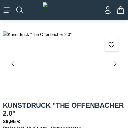
alt springen
WA
Bildergalerie überspringen
KUNSTDRUCK "THE OFFENBACHER
2.0"
39,95 €