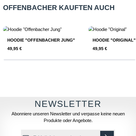
OFFENBACHER KAUFTEN AUCH
Produktgalerie überspringen
HOODIE "OFFENBACHER JUNG"
HOODIE "ORIGINAL"
Regulärer Preis:
Regulärer Preis:
49,95 €
49,95 €
Abonniere unseren Newsletter und verpasse keine neuen
Produkte oder Angebote.
E-Mail-Adresse*