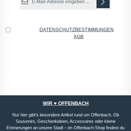
Datenschutz
Ich habe die
DATENSCHUTZBESTIMMUNGEN
zur
Kenntnis genommen und die
AGB
gelesen und bin
mit ihnen einverstanden.
*
Die mit einem Stern (*) markierten Felder sind
Pflichtfelder.
WIR ♥ OFFENBACH
Nur hier gibt’s besondere Artikel rund um Offenbach. Ob
Souvenirs, Geschenkideen, Accessoires oder kleine
Erinnerungen an unsere Stadt – im Offenbach-Shop findest du