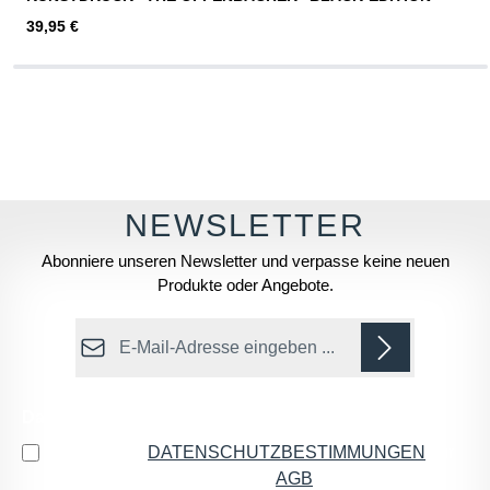
Regulärer Preis:
39,95 €
Abonniere unseren Newsletter und verpasse keine neuen
Produkte oder Angebote.
E-Mail-Adresse*
Datenschutz
Ich habe die
DATENSCHUTZBESTIMMUNGEN
zur
Kenntnis genommen und die
AGB
gelesen und bin