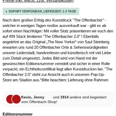
Preise inkl. MwSt. zzgl. Versandkosten
SOFORT VERFÜGBAR, LIEFERZEIT: 1-3 TAGE
Nach dem großen Erfolg des Kunstdruck "The Offenbacher" -
welcher in wenigen Tagen restlos ausverkauft war - gibt es ab
sofort einen Nachfolger: Mit voller Stolz präsentieren wir euch den
auf 499 Stück limitieren "The Offenbacher 2.0" ! Ebenfalls
angelehnt an das Original „The New Yorker“ von Saul Steinberg
erwarten uns rund 20 Offenbacher Orte & Sehenswürdigkeiten
unserer Lederstadt, handverlesen und künstlerisch mit viel Liebe
zum Detail umgesetzt. Jedes Bild wird von Hand mit der
gewünschten Editionsnummer veredelt und sicher in einer Rolle
verpackt, ein Echtheitszertifikat liegt allen Kunstdrucken bei. "The
Offenbacher 2.0" steht zur Ansicht auch in unserem Pop-Up-
Store am Stadion aus.*Bitte beachten: Lieferung ohne Rahmen
Kevin, Jenny
und
1914
andere sind begeistert
vom Offenbach-Shop!
auswählen
Editionsnummer