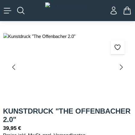
alt springen
WA
Bildergalerie überspringen
KUNSTDRUCK "THE OFFENBACHER
2.0"
39,95 €