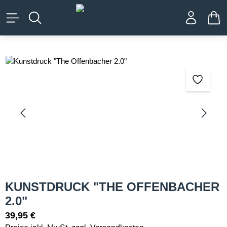
alt springen
WA
Bildergalerie überspringen
KUNSTDRUCK "THE OFFENBACHER
2.0"
39,95 €