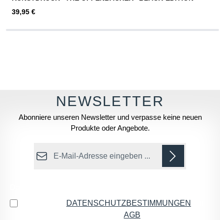
Regulärer Preis:
39,95 €
Abonniere unseren Newsletter und verpasse keine neuen
Produkte oder Angebote.
E-Mail-Adresse*
Datenschutz
Ich habe die
DATENSCHUTZBESTIMMUNGEN
zur
Kenntnis genommen und die
AGB
gelesen und bin