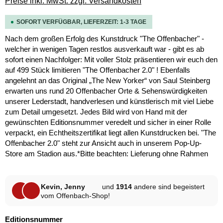
Preise inkl. MwSt. zzgl. Versandkosten
SOFORT VERFÜGBAR, LIEFERZEIT: 1-3 TAGE
Nach dem großen Erfolg des Kunstdruck "The Offenbacher" -
welcher in wenigen Tagen restlos ausverkauft war - gibt es ab
sofort einen Nachfolger: Mit voller Stolz präsentieren wir euch den
auf 499 Stück limitieren "The Offenbacher 2.0" ! Ebenfalls
angelehnt an das Original „The New Yorker“ von Saul Steinberg
erwarten uns rund 20 Offenbacher Orte & Sehenswürdigkeiten
unserer Lederstadt, handverlesen und künstlerisch mit viel Liebe
zum Detail umgesetzt. Jedes Bild wird von Hand mit der
gewünschten Editionsnummer veredelt und sicher in einer Rolle
verpackt, ein Echtheitszertifikat liegt allen Kunstdrucken bei. "The
Offenbacher 2.0" steht zur Ansicht auch in unserem Pop-Up-
Store am Stadion aus.*Bitte beachten: Lieferung ohne Rahmen
Kevin, Jenny
und
1914
andere sind begeistert
vom Offenbach-Shop!
auswählen
Editionsnummer