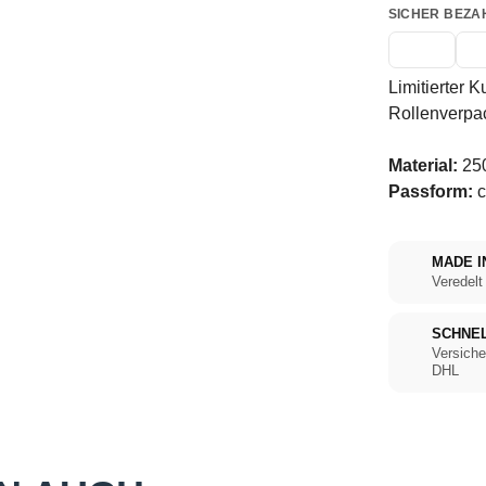
SICHER BEZA
Limitierter K
Rollenverpa
Material:
250
Passform:
c
MADE I
Veredelt
SCHNE
Versiche
DHL