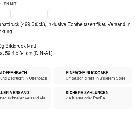
HLEN MIT
unstdruck (499 Stück), inklusive Echtheitszertifikat. Versand in
ckung.
g Bilddruck Matt
a. 59,4 x 84 cm (DIN-A1)
N OFFENBACH
EINFACHE RÜCKGABE
 und Bedruckt in Offenbach
Umtausch direkt in unserem Store
LLER VERSAND
SICHERE ZAHLUNGEN
rter, schneller Versand via
via Klarna oder PayPal