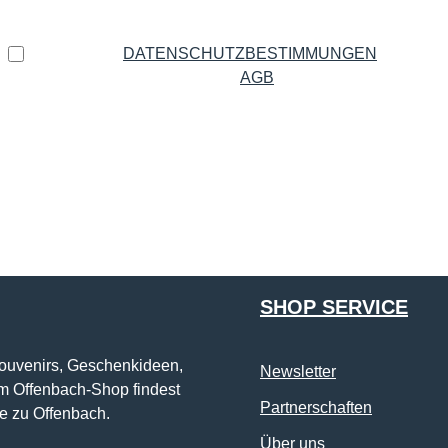
Datenschutz
Ich habe die
DATENSCHUTZBESTIMMUNGEN
zur
Kenntnis genommen und die
AGB
gelesen und bin mit
ihnen einverstanden.
*
Die mit einem Stern (*) markierten Felder sind Pflichtfelder.
SHOP SERVICE
Souvenirs, Geschenkideen,
Newsletter
im Offenbach-Shop findest
Partnerschaften
e zu Offenbach.
Über uns