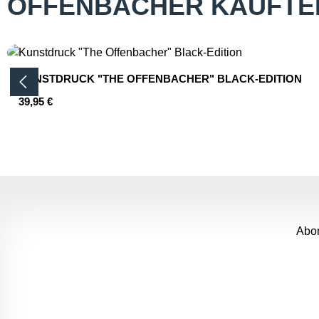
OFFENBACHER KAUFTE
Produktgalerie überspringen
KUNSTDRUCK "THE OFFENBACHER" BLACK-EDITION
Regulärer Preis:
39,95 €
Produkt Anzahl: Gib den gewünsc
Abon