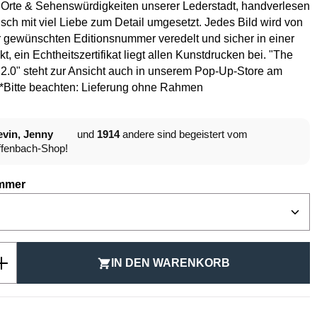
 Orte & Sehenswürdigkeiten unserer Lederstadt, handverlesen
isch mit viel Liebe zum Detail umgesetzt. Jedes Bild wird von
 gewünschten Editionsnummer veredelt und sicher in einer
t, ein Echtheitszertifikat liegt allen Kunstdrucken bei. "The
2.0" steht zur Ansicht auch in unserem Pop-Up-Store am
.*Bitte beachten: Lieferung ohne Rahmen
vin, Jenny
und
1914
andere sind begeistert vom
fenbach-Shop!
auswählen
mmer
Anzahl: Gib den gewünschten Wert ein ode
IN DEN WARENKORB