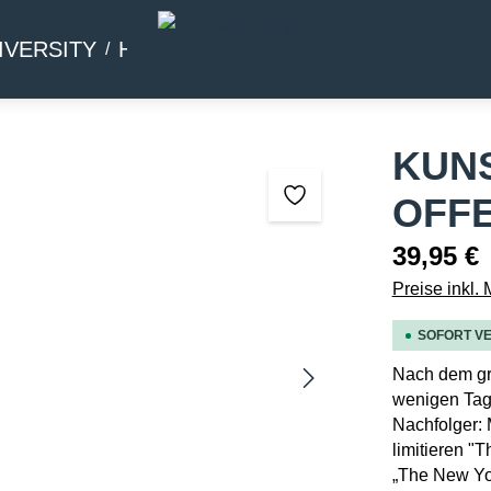
IVERSITY
HOMMAGE
BEIWERK
KUN
OFFE
39,95 €
Preise inkl.
SOFORT VE
Nach dem gro
wenigen Tage
Nachfolger: 
limitieren "
„The New Yor