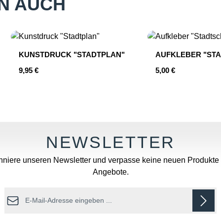
N AUCH
KUNSTDRUCK "STADTPLAN"
AUFKLEBER "STA
Regulärer Preis:
Regulärer Preis:
9,95 €
5,00 €
hten Wert ein oder benutze die Schaltfläc
Produkt Anzahl: Gib den gewünschten
Produkt An
niere unseren Newsletter und verpasse keine neuen Produkte
Angebote.
E-Mail-Adresse*