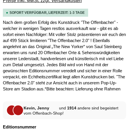
Preise inkl. MwSt. zzgl. Versandkosten
SOFORT VERFÜGBAR, LIEFERZEIT: 1-3 TAGE
Nach dem großen Erfolg des Kunstdruck "The Offenbacher" -
welcher in wenigen Tagen restlos ausverkauft war - gibt es ab
sofort einen Nachfolger: Mit voller Stolz präsentieren wir euch den
auf 499 Stück limitieren "The Offenbacher 2.0" ! Ebenfalls
angelehnt an das Original „The New Yorker“ von Saul Steinberg
erwarten uns rund 20 Offenbacher Orte & Sehenswürdigkeiten
unserer Lederstadt, handverlesen und künstlerisch mit viel Liebe
zum Detail umgesetzt. Jedes Bild wird von Hand mit der
gewünschten Editionsnummer veredelt und sicher in einer Rolle
verpackt, ein Echtheitszertifikat liegt allen Kunstdrucken bei. "The
Offenbacher 2.0" steht zur Ansicht auch in unserem Pop-Up-
Store am Stadion aus.*Bitte beachten: Lieferung ohne Rahmen
Kevin, Jenny
und
1914
andere sind begeistert
vom Offenbach-Shop!
auswählen
Editionsnummer