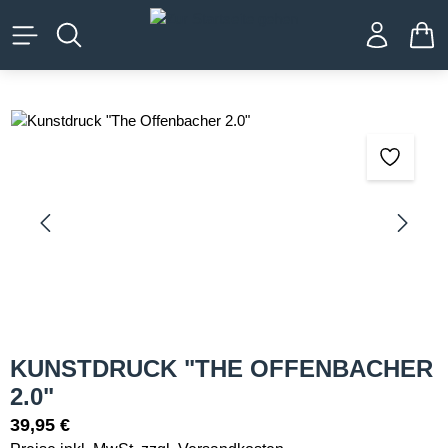
alt springen
WA
Bildergalerie überspringen
KUNSTDRUCK "THE OFFENBACHER
2.0"
39,95 €