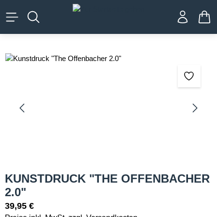
alt springen
WA
Bildergalerie überspringen
KUNSTDRUCK "THE OFFENBACHER
2.0"
39,95 €