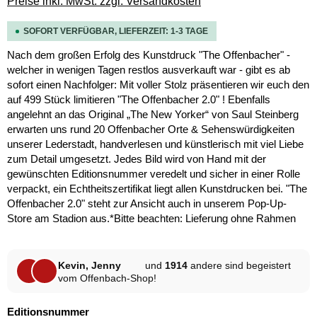
Preise inkl. MwSt. zzgl. Versandkosten
SOFORT VERFÜGBAR, LIEFERZEIT: 1-3 TAGE
Nach dem großen Erfolg des Kunstdruck "The Offenbacher" -
welcher in wenigen Tagen restlos ausverkauft war - gibt es ab
sofort einen Nachfolger: Mit voller Stolz präsentieren wir euch den
auf 499 Stück limitieren "The Offenbacher 2.0" ! Ebenfalls
angelehnt an das Original „The New Yorker“ von Saul Steinberg
erwarten uns rund 20 Offenbacher Orte & Sehenswürdigkeiten
unserer Lederstadt, handverlesen und künstlerisch mit viel Liebe
zum Detail umgesetzt. Jedes Bild wird von Hand mit der
gewünschten Editionsnummer veredelt und sicher in einer Rolle
verpackt, ein Echtheitszertifikat liegt allen Kunstdrucken bei. "The
Offenbacher 2.0" steht zur Ansicht auch in unserem Pop-Up-
Store am Stadion aus.*Bitte beachten: Lieferung ohne Rahmen
Kevin, Jenny
und
1914
andere sind begeistert
vom Offenbach-Shop!
auswählen
Editionsnummer