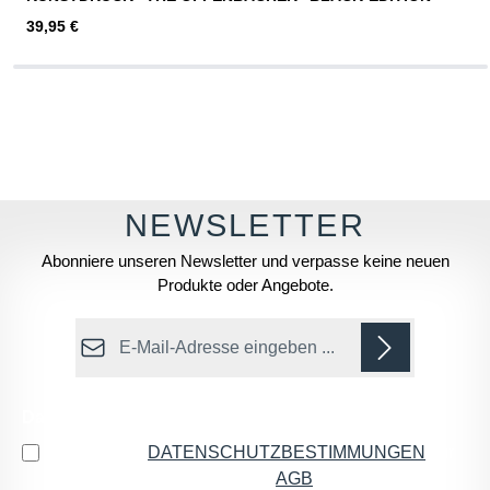
Regulärer Preis:
39,95 €
Abonniere unseren Newsletter und verpasse keine neuen
Produkte oder Angebote.
E-Mail-Adresse*
Datenschutz
Ich habe die
DATENSCHUTZBESTIMMUNGEN
zur
Kenntnis genommen und die
AGB
gelesen und bin