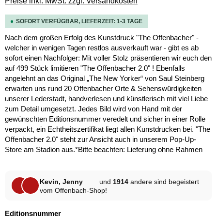
Preise inkl. MwSt. zzgl. Versandkosten
SOFORT VERFÜGBAR, LIEFERZEIT: 1-3 TAGE
Nach dem großen Erfolg des Kunstdruck "The Offenbacher" -
welcher in wenigen Tagen restlos ausverkauft war - gibt es ab
sofort einen Nachfolger: Mit voller Stolz präsentieren wir euch den
auf 499 Stück limitieren "The Offenbacher 2.0" ! Ebenfalls
angelehnt an das Original „The New Yorker“ von Saul Steinberg
erwarten uns rund 20 Offenbacher Orte & Sehenswürdigkeiten
unserer Lederstadt, handverlesen und künstlerisch mit viel Liebe
zum Detail umgesetzt. Jedes Bild wird von Hand mit der
gewünschten Editionsnummer veredelt und sicher in einer Rolle
verpackt, ein Echtheitszertifikat liegt allen Kunstdrucken bei. "The
Offenbacher 2.0" steht zur Ansicht auch in unserem Pop-Up-
Store am Stadion aus.*Bitte beachten: Lieferung ohne Rahmen
Kevin, Jenny
und
1914
andere sind begeistert
vom Offenbach-Shop!
auswählen
Editionsnummer