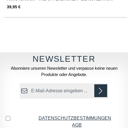
Regulärer Preis:
39,95 €
Abonniere unseren Newsletter und verpasse keine neuen
Produkte oder Angebote.
E-Mail-Adresse*
Datenschutz
Ich habe die
DATENSCHUTZBESTIMMUNGEN
zur
Kenntnis genommen und die
AGB
gelesen und bin