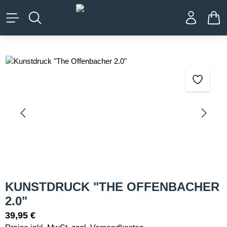
alt springen
WA
Bildergalerie überspringen
KUNSTDRUCK "THE OFFENBACHER
2.0"
39,95 €