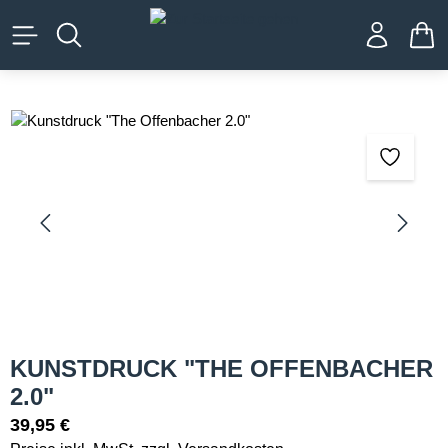
alt springen
WA
Bildergalerie überspringen
KUNSTDRUCK "THE OFFENBACHER
2.0"
39,95 €