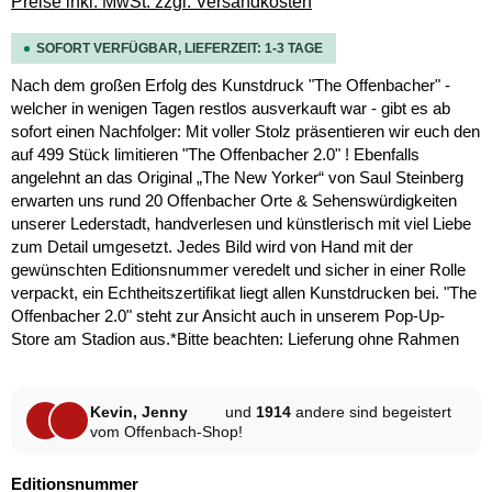
Preise inkl. MwSt. zzgl. Versandkosten
SOFORT VERFÜGBAR, LIEFERZEIT: 1-3 TAGE
Nach dem großen Erfolg des Kunstdruck "The Offenbacher" -
welcher in wenigen Tagen restlos ausverkauft war - gibt es ab
sofort einen Nachfolger: Mit voller Stolz präsentieren wir euch den
auf 499 Stück limitieren "The Offenbacher 2.0" ! Ebenfalls
angelehnt an das Original „The New Yorker“ von Saul Steinberg
erwarten uns rund 20 Offenbacher Orte & Sehenswürdigkeiten
unserer Lederstadt, handverlesen und künstlerisch mit viel Liebe
zum Detail umgesetzt. Jedes Bild wird von Hand mit der
gewünschten Editionsnummer veredelt und sicher in einer Rolle
verpackt, ein Echtheitszertifikat liegt allen Kunstdrucken bei. "The
Offenbacher 2.0" steht zur Ansicht auch in unserem Pop-Up-
Store am Stadion aus.*Bitte beachten: Lieferung ohne Rahmen
Kevin, Jenny
und
1914
andere sind begeistert
vom Offenbach-Shop!
auswählen
Editionsnummer