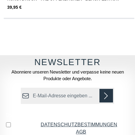
Regulärer Preis:
39,95 €
Abonniere unseren Newsletter und verpasse keine neuen
Produkte oder Angebote.
E-Mail-Adresse*
Datenschutz
Ich habe die
DATENSCHUTZBESTIMMUNGEN
zur
Kenntnis genommen und die
AGB
gelesen und bin