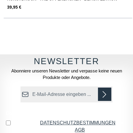
Regulärer Preis:
39,95 €
Abonniere unseren Newsletter und verpasse keine neuen
Produkte oder Angebote.
E-Mail-Adresse*
Datenschutz
Ich habe die
DATENSCHUTZBESTIMMUNGEN
zur
Kenntnis genommen und die
AGB
gelesen und bin