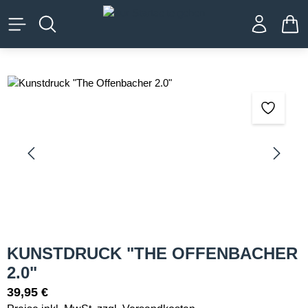
alt springen
WA
Bildergalerie überspringen
KUNSTDRUCK "THE OFFENBACHER
2.0"
39,95 €