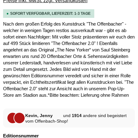
Preise inkl. MwSt. zzgl. Versandkosten
SOFORT VERFÜGBAR, LIEFERZEIT: 1-3 TAGE
Nach dem großen Erfolg des Kunstdruck "The Offenbacher" -
welcher in wenigen Tagen restlos ausverkauft war - gibt es ab
sofort einen Nachfolger: Mit voller Stolz präsentieren wir euch den
auf 499 Stück limitieren "The Offenbacher 2.0" ! Ebenfalls
angelehnt an das Original „The New Yorker“ von Saul Steinberg
erwarten uns rund 20 Offenbacher Orte & Sehenswürdigkeiten
unserer Lederstadt, handverlesen und künstlerisch mit viel Liebe
zum Detail umgesetzt. Jedes Bild wird von Hand mit der
gewünschten Editionsnummer veredelt und sicher in einer Rolle
verpackt, ein Echtheitszertifikat liegt allen Kunstdrucken bei. "The
Offenbacher 2.0" steht zur Ansicht auch in unserem Pop-Up-
Store am Stadion aus.*Bitte beachten: Lieferung ohne Rahmen
Kevin, Jenny
und
1914
andere sind begeistert
vom Offenbach-Shop!
auswählen
Editionsnummer