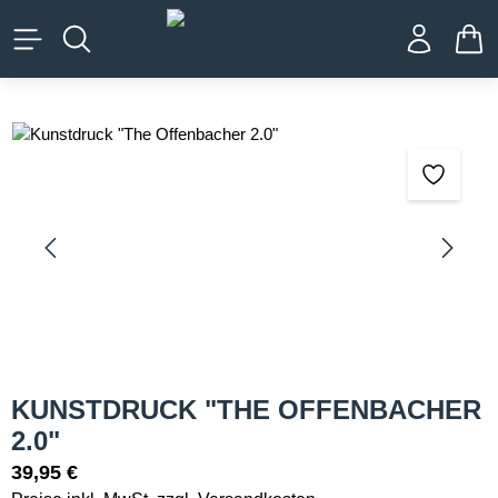
alt springen
WA
Bildergalerie überspringen
KUNSTDRUCK "THE OFFENBACHER
2.0"
39,95 €