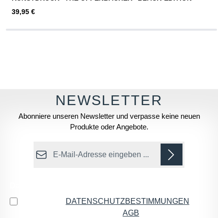
Regulärer Preis:
39,95 €
Abonniere unseren Newsletter und verpasse keine neuen
Produkte oder Angebote.
E-Mail-Adresse*
Datenschutz
Ich habe die
DATENSCHUTZBESTIMMUNGEN
zur
Kenntnis genommen und die
AGB
gelesen und bin