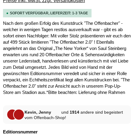
Preise inkl. MwSt. zzgl. Versandkosten
SOFORT VERFÜGBAR, LIEFERZEIT: 1-3 TAGE
Nach dem großen Erfolg des Kunstdruck "The Offenbacher" -
welcher in wenigen Tagen restlos ausverkauft war - gibt es ab
sofort einen Nachfolger: Mit voller Stolz präsentieren wir euch den
auf 499 Stück limitieren "The Offenbacher 2.0" ! Ebenfalls
angelehnt an das Original „The New Yorker“ von Saul Steinberg
erwarten uns rund 20 Offenbacher Orte & Sehenswürdigkeiten
unserer Lederstadt, handverlesen und künstlerisch mit viel Liebe
zum Detail umgesetzt. Jedes Bild wird von Hand mit der
gewünschten Editionsnummer veredelt und sicher in einer Rolle
verpackt, ein Echtheitszertifikat liegt allen Kunstdrucken bei. "The
Offenbacher 2.0" steht zur Ansicht auch in unserem Pop-Up-
Store am Stadion aus.*Bitte beachten: Lieferung ohne Rahmen
Kevin, Jenny
und
1914
andere sind begeistert
vom Offenbach-Shop!
auswählen
Editionsnummer