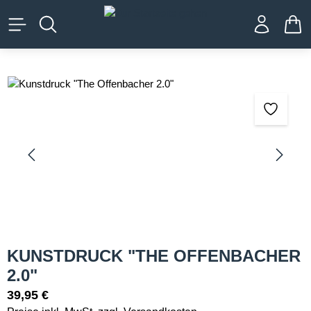
alt springen
WA
Bildergalerie überspringen
KUNSTDRUCK "THE OFFENBACHER
2.0"
39,95 €