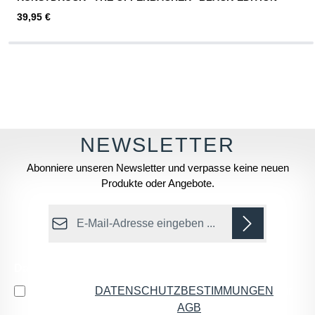
Regulärer Preis:
39,95 €
Abonniere unseren Newsletter und verpasse keine neuen
Produkte oder Angebote.
E-Mail-Adresse*
Datenschutz
Ich habe die
DATENSCHUTZBESTIMMUNGEN
zur
Kenntnis genommen und die
AGB
gelesen und bin