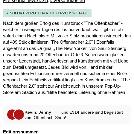
Preise inkl. MwSt. zzgl. Versandkosten
SOFORT VERFÜGBAR, LIEFERZEIT: 1-3 TAGE
Nach dem großen Erfolg des Kunstdruck "The Offenbacher" -
welcher in wenigen Tagen restlos ausverkauft war - gibt es ab
sofort einen Nachfolger: Mit voller Stolz präsentieren wir euch den
auf 499 Stück limitieren "The Offenbacher 2.0" ! Ebenfalls
angelehnt an das Original „The New Yorker“ von Saul Steinberg
erwarten uns rund 20 Offenbacher Orte & Sehenswürdigkeiten
unserer Lederstadt, handverlesen und künstlerisch mit viel Liebe
zum Detail umgesetzt. Jedes Bild wird von Hand mit der
gewünschten Editionsnummer veredelt und sicher in einer Rolle
verpackt, ein Echtheitszertifikat liegt allen Kunstdrucken bei. "The
Offenbacher 2.0" steht zur Ansicht auch in unserem Pop-Up-
Store am Stadion aus.*Bitte beachten: Lieferung ohne Rahmen
Kevin, Jenny
und
1914
andere sind begeistert
vom Offenbach-Shop!
auswählen
Editionsnummer