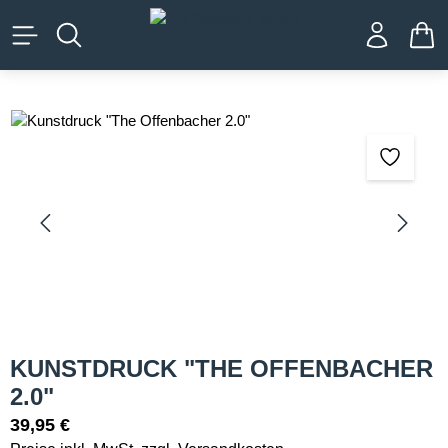
alt springen
WA
Bildergalerie überspringen
KUNSTDRUCK "THE OFFENBACHER
2.0"
39,95 €