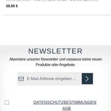
Regulärer Preis:
39,95 €
Abonniere unseren Newsletter und verpasse keine neuen
Produkte oder Angebote.
E-Mail-Adresse*
Datenschutz
Ich habe die
DATENSCHUTZBESTIMMUNGEN
zur
Kenntnis genommen und die
AGB
gelesen und bin