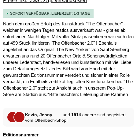
Preise inkl. MwSt. zzgl. Versandkosten
SOFORT VERFÜGBAR, LIEFERZEIT: 1-3 TAGE
Nach dem großen Erfolg des Kunstdruck "The Offenbacher" -
welcher in wenigen Tagen restlos ausverkauft war - gibt es ab
sofort einen Nachfolger: Mit voller Stolz präsentieren wir euch den
auf 499 Stück limitieren "The Offenbacher 2.0" ! Ebenfalls
angelehnt an das Original „The New Yorker“ von Saul Steinberg
erwarten uns rund 20 Offenbacher Orte & Sehenswürdigkeiten
unserer Lederstadt, handverlesen und künstlerisch mit viel Liebe
zum Detail umgesetzt. Jedes Bild wird von Hand mit der
gewünschten Editionsnummer veredelt und sicher in einer Rolle
verpackt, ein Echtheitszertifikat liegt allen Kunstdrucken bei. "The
Offenbacher 2.0" steht zur Ansicht auch in unserem Pop-Up-
Store am Stadion aus.*Bitte beachten: Lieferung ohne Rahmen
Kevin, Jenny
und
1914
andere sind begeistert
vom Offenbach-Shop!
auswählen
Editionsnummer