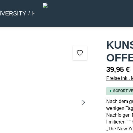
IVERSITY
HOMMAGE
BEIWERK
KUN
OFFE
39,95 €
Preise inkl.
SOFORT VE
Nach dem gro
wenigen Tage
Nachfolger: 
limitieren "
„The New Yor