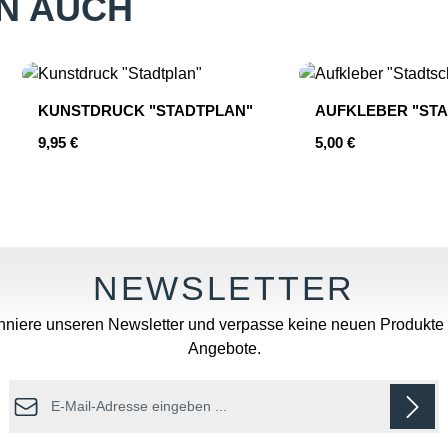
N AUCH
KUNSTDRUCK "STADTPLAN"
AUFKLEBER "STA
Regulärer Preis:
Regulärer Preis:
9,95 €
5,00 €
hten Wert ein oder benutze die Schaltfläc
Produkt Anzahl: Gib den gewünschten
Produkt An
niere unseren Newsletter und verpasse keine neuen Produkte
Angebote.
E-Mail-Adresse*