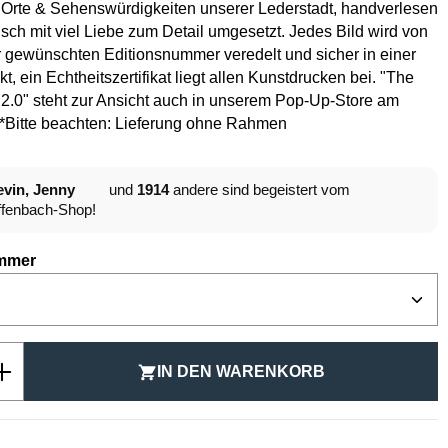
 Orte & Sehenswürdigkeiten unserer Lederstadt, handverlesen
isch mit viel Liebe zum Detail umgesetzt. Jedes Bild wird von
 gewünschten Editionsnummer veredelt und sicher in einer
t, ein Echtheitszertifikat liegt allen Kunstdrucken bei. "The
2.0" steht zur Ansicht auch in unserem Pop-Up-Store am
.*Bitte beachten: Lieferung ohne Rahmen
vin, Jenny
und
1914
andere sind begeistert vom
fenbach-Shop!
auswählen
mmer
Anzahl: Gib den gewünschten Wert ein ode
IN DEN WARENKORB