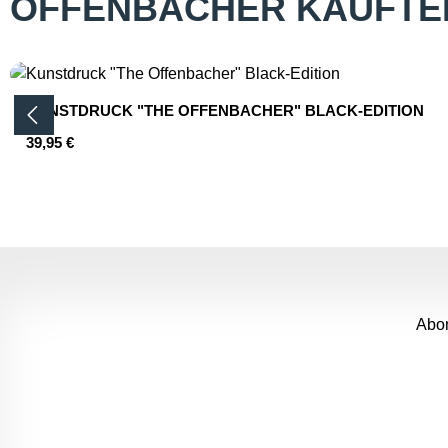
OFFENBACHER KAUFTE
Produktgalerie überspringen
KUNSTDRUCK "THE OFFENBACHER" BLACK-EDITION
Regulärer Preis:
39,95 €
Produkt Anzahl: Gib den gewünsc
Abon