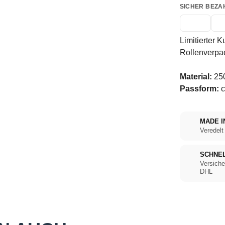
SICHER BEZA
Limitierter K
Rollenverpa
Material:
250
Passform:
c
MADE I
Veredelt
SCHNE
Versiche
DHL