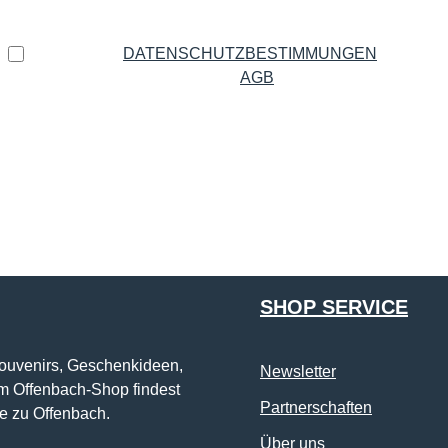
Datenschutz
Ich habe die
DATENSCHUTZBESTIMMUNGEN
zur
Kenntnis genommen und die
AGB
gelesen und bin mit
ihnen einverstanden.
*
Die mit einem Stern (*) markierten Felder sind Pflichtfelder.
SHOP SERVICE
Souvenirs, Geschenkideen,
Newsletter
im Offenbach-Shop findest
Partnerschaften
e zu Offenbach.
Über uns