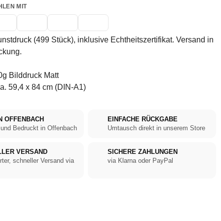
HLEN MIT
unstdruck (499 Stück), inklusive Echtheitszertifikat. Versand in
ckung.
g Bilddruck Matt
a. 59,4 x 84 cm (DIN-A1)
N OFFENBACH
EINFACHE RÜCKGABE
 und Bedruckt in Offenbach
Umtausch direkt in unserem Store
LLER VERSAND
SICHERE ZAHLUNGEN
rter, schneller Versand via
via Klarna oder PayPal