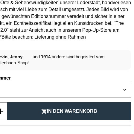
 Orte & Sehenswürdigkeiten unserer Lederstadt, handverlesen
isch mit viel Liebe zum Detail umgesetzt. Jedes Bild wird von
 gewünschten Editionsnummer veredelt und sicher in einer
t, ein Echtheitszertifikat liegt allen Kunstdrucken bei. "The
2.0" steht zur Ansicht auch in unserem Pop-Up-Store am
.*Bitte beachten: Lieferung ohne Rahmen
vin, Jenny
und
1914
andere sind begeistert vom
fenbach-Shop!
auswählen
mmer
Anzahl: Gib den gewünschten Wert ein ode
IN DEN WARENKORB