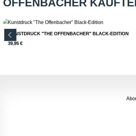
OFFENBACHER KAUFTE
Produktgalerie überspringen
KUNSTDRUCK "THE OFFENBACHER" BLACK-EDITION
Regulärer Preis:
39,95 €
Produkt Anzahl: Gib den gewünsc
Abon