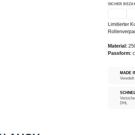
SICHER BEZA
Limitierter K
Rollenverpa
Material:
250
Passform:
c
MADE I
Veredelt
SCHNE
Versiche
DHL