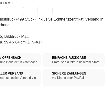
HLEN MIT
unstdruck (499 Stück), inklusive Echtheitszertifikat. Versand in
ckung.
g Bilddruck Matt
a. 59,4 x 84 cm (DIN-A1)
N OFFENBACH
EINFACHE RÜCKGABE
 und Bedruckt in Offenbach
Umtausch direkt in unserem Store
LLER VERSAND
SICHERE ZAHLUNGEN
rter, schneller Versand via
via Klarna oder PayPal