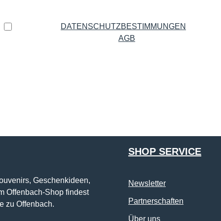
Datenschutz
Ich habe die
DATENSCHUTZBESTIMMUNGEN
zur
Kenntnis genommen und die
AGB
gelesen und bin mit
ihnen einverstanden.
*
Die mit einem Stern (*) markierten Felder sind Pflichtfelder.
SHOP SERVICE
Souvenirs, Geschenkideen,
Newsletter
im Offenbach-Shop findest
Partnerschaften
e zu Offenbach.
Über uns