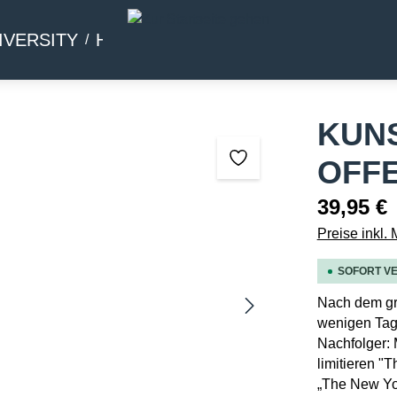
IVERSITY
HOMMAGE
BEIWERK
KUN
OFFE
39,95 €
Preise inkl.
SOFORT VE
Nach dem gro
wenigen Tage
Nachfolger: 
limitieren "
„The New Yor