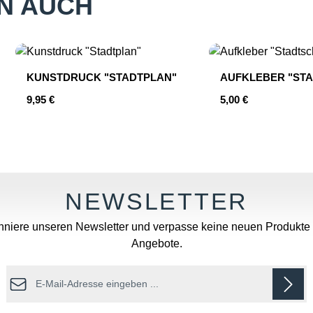
N AUCH
KUNSTDRUCK "STADTPLAN"
AUFKLEBER "STA
Regulärer Preis:
Regulärer Preis:
9,95 €
5,00 €
hten Wert ein oder benutze die Schaltfläc
Produkt Anzahl: Gib den gewünschten
Produkt An
niere unseren Newsletter und verpasse keine neuen Produkte
Angebote.
E-Mail-Adresse*