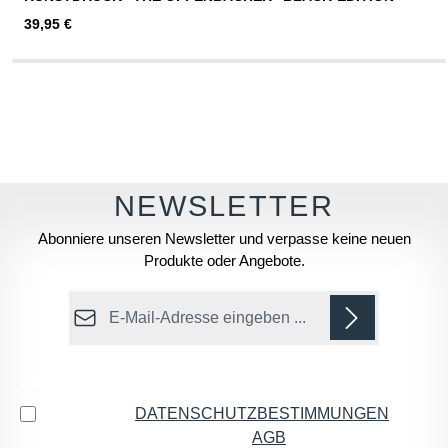
Regulärer Preis:
39,95 €
Abonniere unseren Newsletter und verpasse keine neuen
Produkte oder Angebote.
E-Mail-Adresse*
Datenschutz
Ich habe die
DATENSCHUTZBESTIMMUNGEN
zur
Kenntnis genommen und die
AGB
gelesen und bin