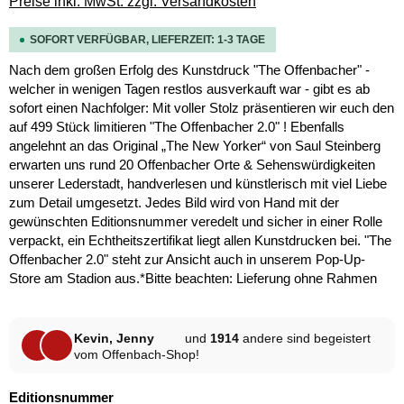
Preise inkl. MwSt. zzgl. Versandkosten
SOFORT VERFÜGBAR, LIEFERZEIT: 1-3 TAGE
Nach dem großen Erfolg des Kunstdruck "The Offenbacher" -
welcher in wenigen Tagen restlos ausverkauft war - gibt es ab
sofort einen Nachfolger: Mit voller Stolz präsentieren wir euch den
auf 499 Stück limitieren "The Offenbacher 2.0" ! Ebenfalls
angelehnt an das Original „The New Yorker“ von Saul Steinberg
erwarten uns rund 20 Offenbacher Orte & Sehenswürdigkeiten
unserer Lederstadt, handverlesen und künstlerisch mit viel Liebe
zum Detail umgesetzt. Jedes Bild wird von Hand mit der
gewünschten Editionsnummer veredelt und sicher in einer Rolle
verpackt, ein Echtheitszertifikat liegt allen Kunstdrucken bei. "The
Offenbacher 2.0" steht zur Ansicht auch in unserem Pop-Up-
Store am Stadion aus.*Bitte beachten: Lieferung ohne Rahmen
Kevin, Jenny
und
1914
andere sind begeistert
vom Offenbach-Shop!
auswählen
Editionsnummer