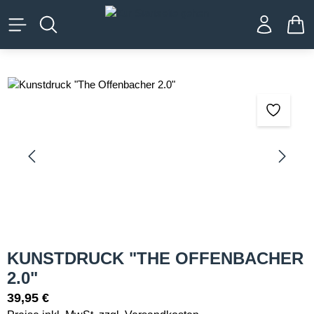
alt springen
WA
Bildergalerie überspringen
KUNSTDRUCK "THE OFFENBACHER
2.0"
39,95 €