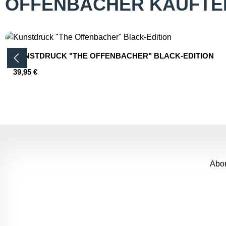
OFFENBACHER KAUFTE
Produktgalerie überspringen
KUNSTDRUCK "THE OFFENBACHER" BLACK-EDITION
Regulärer Preis:
39,95 €
Produkt Anzahl: Gib den gewünsc
Abon