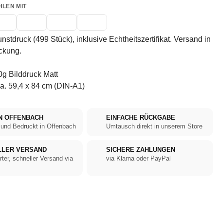
HLEN MIT
unstdruck (499 Stück), inklusive Echtheitszertifikat. Versand in
ckung.
g Bilddruck Matt
a. 59,4 x 84 cm (DIN-A1)
N OFFENBACH
EINFACHE RÜCKGABE
 und Bedruckt in Offenbach
Umtausch direkt in unserem Store
LLER VERSAND
SICHERE ZAHLUNGEN
rter, schneller Versand via
via Klarna oder PayPal