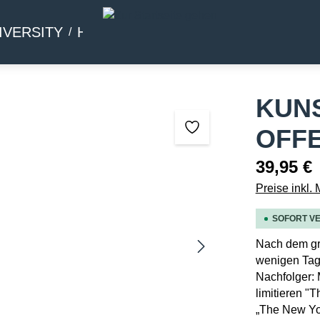
IVERSITY
HOMMAGE
BEIWERK
KUN
OFFE
39,95 €
Preise inkl.
SOFORT VE
Nach dem gro
wenigen Tage
Nachfolger: 
limitieren "
„The New Yor