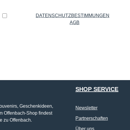
Datenschutz
Ich habe die
DATENSCHUTZBESTIMMUNGEN
zur
Kenntnis genommen und die
AGB
gelesen und bin mit
ihnen einverstanden.
*
Die mit einem Stern (*) markierten Felder sind Pflichtfelder.
SHOP SERVICE
Souvenirs, Geschenkideen,
Newsletter
im Offenbach-Shop findest
Partnerschaften
e zu Offenbach.
Über uns