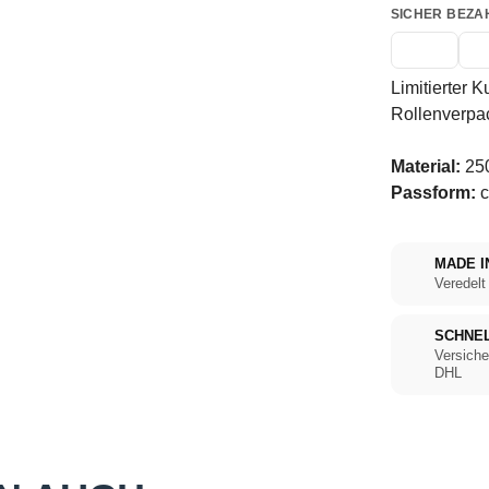
SICHER BEZA
Limitierter K
Rollenverpa
Material:
250
Passform:
c
MADE I
Veredelt
SCHNE
Versiche
DHL