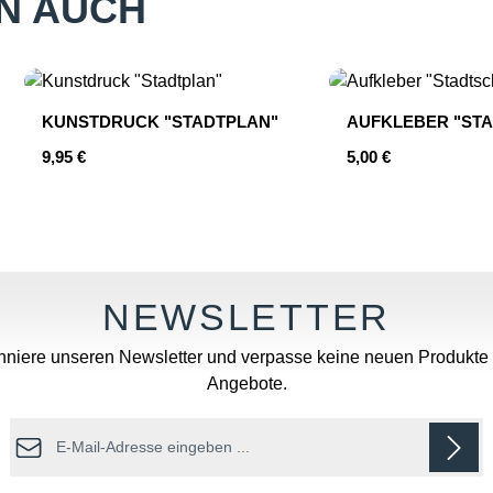
N AUCH
KUNSTDRUCK "STADTPLAN"
AUFKLEBER "STA
Regulärer Preis:
Regulärer Preis:
9,95 €
5,00 €
hten Wert ein oder benutze die Schaltfläc
Produkt Anzahl: Gib den gewünschten
Produkt An
niere unseren Newsletter und verpasse keine neuen Produkte
Angebote.
E-Mail-Adresse*