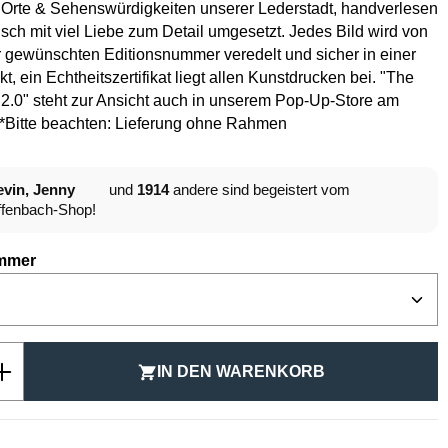
 Orte & Sehenswürdigkeiten unserer Lederstadt, handverlesen
isch mit viel Liebe zum Detail umgesetzt. Jedes Bild wird von
 gewünschten Editionsnummer veredelt und sicher in einer
t, ein Echtheitszertifikat liegt allen Kunstdrucken bei. "The
2.0" steht zur Ansicht auch in unserem Pop-Up-Store am
.*Bitte beachten: Lieferung ohne Rahmen
vin, Jenny
und
1914
andere sind begeistert vom
fenbach-Shop!
auswählen
mmer
Anzahl: Gib den gewünschten Wert ein ode
IN DEN WARENKORB