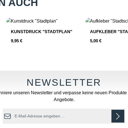
N AUCH
KUNSTDRUCK "STADTPLAN"
AUFKLEBER "STA
Regulärer Preis:
Regulärer Preis:
9,95 €
5,00 €
hten Wert ein oder benutze die Schaltfläc
Produkt Anzahl: Gib den gewünschten
Produkt An
niere unseren Newsletter und verpasse keine neuen Produkte
Angebote.
E-Mail-Adresse*