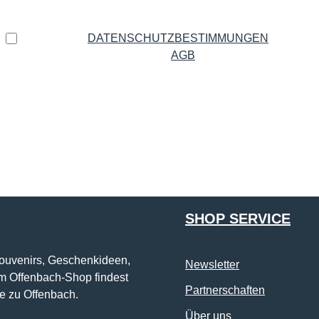
Datenschutz
Ich habe die
DATENSCHUTZBESTIMMUNGEN
zur
Kenntnis genommen und die
AGB
gelesen und bin mit
ihnen einverstanden.
*
Die mit einem Stern (*) markierten Felder sind Pflichtfelder.
SHOP SERVICE
Souvenirs, Geschenkideen,
Newsletter
im Offenbach-Shop findest
Partnerschaften
e zu Offenbach.
Über uns