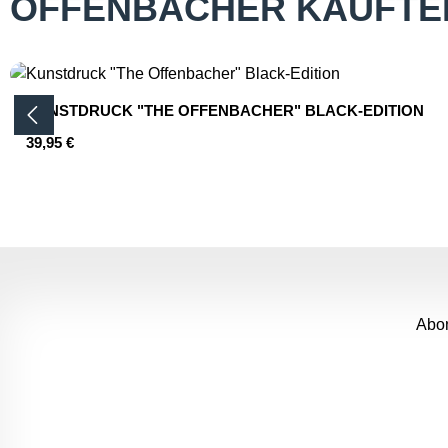
OFFENBACHER KAUFTE
Produktgalerie überspringen
KUNSTDRUCK "THE OFFENBACHER" BLACK-EDITION
Regulärer Preis:
39,95 €
Produkt Anzahl: Gib den gewünsc
Abon