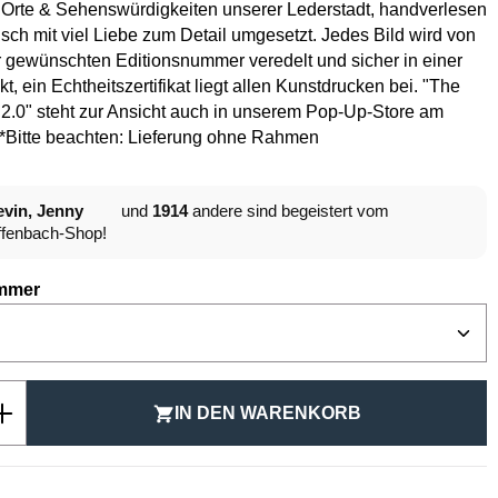
 Orte & Sehenswürdigkeiten unserer Lederstadt, handverlesen
isch mit viel Liebe zum Detail umgesetzt. Jedes Bild wird von
 gewünschten Editionsnummer veredelt und sicher in einer
t, ein Echtheitszertifikat liegt allen Kunstdrucken bei. "The
2.0" steht zur Ansicht auch in unserem Pop-Up-Store am
.*Bitte beachten: Lieferung ohne Rahmen
vin, Jenny
und
1914
andere sind begeistert vom
fenbach-Shop!
auswählen
mmer
Anzahl: Gib den gewünschten Wert ein ode
IN DEN WARENKORB