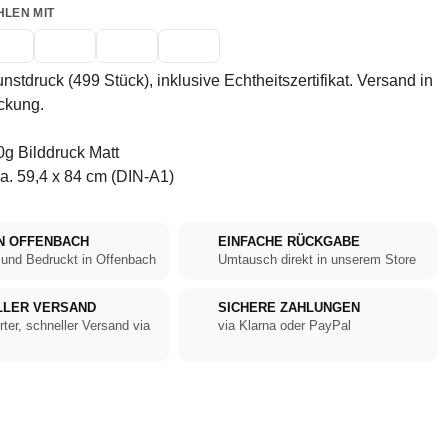
HLEN MIT
unstdruck (499 Stück), inklusive Echtheitszertifikat. Versand in
ckung.
g Bilddruck Matt
a. 59,4 x 84 cm (DIN-A1)
N OFFENBACH
EINFACHE RÜCKGABE
 und Bedruckt in Offenbach
Umtausch direkt in unserem Store
LLER VERSAND
SICHERE ZAHLUNGEN
rter, schneller Versand via
via Klarna oder PayPal