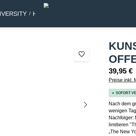
IVERSITY
HOMMAGE
BEIWERK
KUN
OFFE
39,95 €
Preise inkl.
SOFORT VE
Nach dem gro
wenigen Tage
Nachfolger: 
limitieren "
„The New Yor