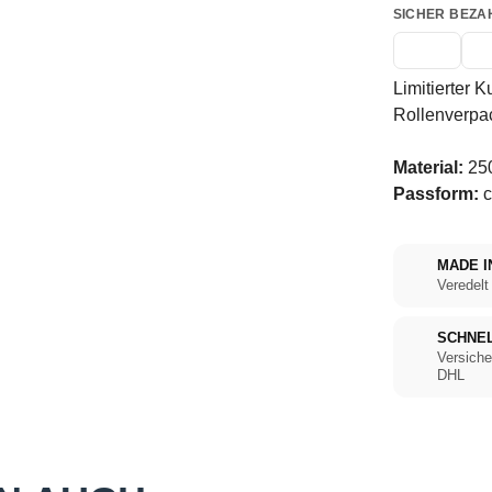
SICHER BEZA
Limitierter K
Rollenverpa
Material:
250
Passform:
c
MADE I
Veredelt
SCHNE
Versiche
DHL