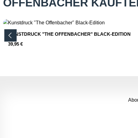
OFFENBACHER KAUFTE
Produktgalerie überspringen
KUNSTDRUCK "THE OFFENBACHER" BLACK-EDITION
Regulärer Preis:
39,95 €
Produkt Anzahl: Gib den gewünsc
Abon