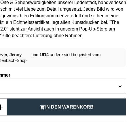
 Orte & Sehenswürdigkeiten unserer Lederstadt, handverlesen
isch mit viel Liebe zum Detail umgesetzt. Jedes Bild wird von
 gewünschten Editionsnummer veredelt und sicher in einer
t, ein Echtheitszertifikat liegt allen Kunstdrucken bei. "The
2.0" steht zur Ansicht auch in unserem Pop-Up-Store am
.*Bitte beachten: Lieferung ohne Rahmen
vin, Jenny
und
1914
andere sind begeistert vom
fenbach-Shop!
auswählen
mmer
Anzahl: Gib den gewünschten Wert ein ode
IN DEN WARENKORB