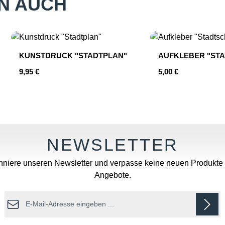
N AUCH
KUNSTDRUCK "STADTPLAN"
AUFKLEBER "STA
Regulärer Preis:
Regulärer Preis:
9,95 €
5,00 €
hten Wert ein oder benutze die Schaltfläc
Produkt Anzahl: Gib den gewünschten
Produkt An
niere unseren Newsletter und verpasse keine neuen Produkte
Angebote.
E-Mail-Adresse*