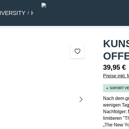
IVERSITY
HOMMAGE
BEIWERK
KUN
OFFE
39,95 €
Preise inkl.
SOFORT VE
Nach dem gro
wenigen Tage
Nachfolger: 
limitieren "
„The New Yor