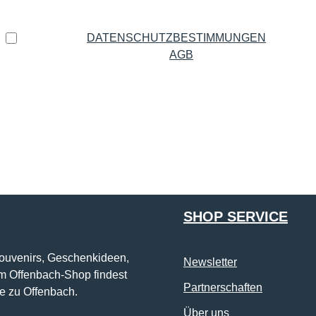
Datenschutz
Ich habe die
DATENSCHUTZBESTIMMUNGEN
zur
Kenntnis genommen und die
AGB
gelesen und bin mit
ihnen einverstanden.
*
Die mit einem Stern (*) markierten Felder sind Pflichtfelder.
SHOP SERVICE
Souvenirs, Geschenkideen,
Newsletter
im Offenbach-Shop findest
Partnerschaften
e zu Offenbach.
Über uns