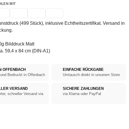
HLEN MIT
unstdruck (499 Stück), inklusive Echtheitszertifikat. Versand in
ckung.
g Bilddruck Matt
a. 59,4 x 84 cm (DIN-A1)
N OFFENBACH
EINFACHE RÜCKGABE
 und Bedruckt in Offenbach
Umtausch direkt in unserem Store
LLER VERSAND
SICHERE ZAHLUNGEN
rter, schneller Versand via
via Klarna oder PayPal