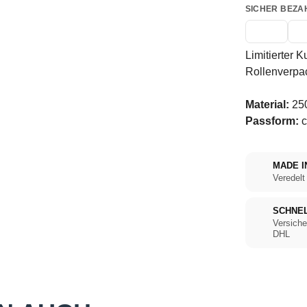
SICHER BEZA
Limitierter K
Rollenverpa
Material:
250
Passform:
c
MADE I
Veredelt
SCHNE
Versiche
DHL