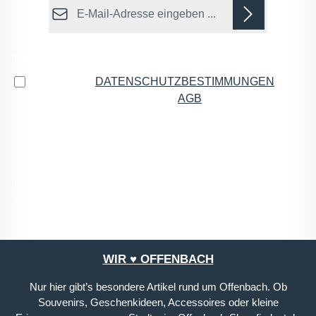
E-Mail-Adresse*
Datenschutz
Ich habe die
DATENSCHUTZBESTIMMUNGEN
zur
Kenntnis genommen und die
AGB
gelesen und bin
mit ihnen einverstanden.
*
Die mit einem Stern (*) markierten Felder sind
Pflichtfelder.
WIR ♥ OFFENBACH
Nur hier gibt’s besondere Artikel rund um Offenbach. Ob
Souvenirs, Geschenkideen, Accessoires oder kleine