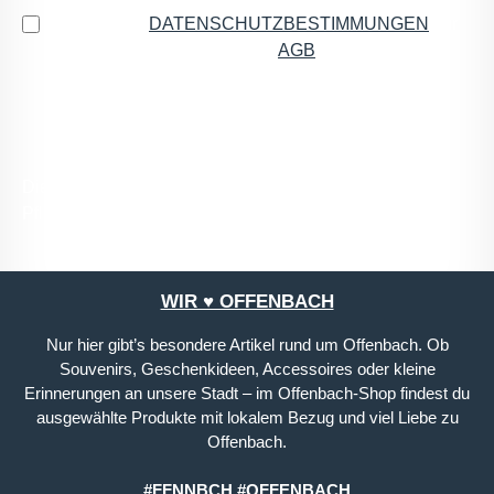
Ich habe die
DATENSCHUTZBESTIMMUNGEN
zur
Kenntnis genommen und die
AGB
gelesen und bin
mit ihnen einverstanden.
*
Die mit einem Stern (*) markierten Felder sind
Pflichtfelder.
WIR ♥ OFFENBACH
Nur hier gibt’s besondere Artikel rund um Offenbach. Ob
Souvenirs, Geschenkideen, Accessoires oder kleine
Erinnerungen an unsere Stadt – im Offenbach-Shop findest du
ausgewählte Produkte mit lokalem Bezug und viel Liebe zu
Offenbach.
#FFNNBCH #OFFENBACH