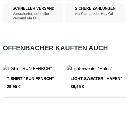
SCHNELLER VERSAND
SICHERE ZAHLUNGEN
Versicherter, schneller
via Klarna oder PayPal
Versand via DHL
OFFENBACHER KAUFTEN AUCH
Produktgalerie überspringen
T-SHIRT "RUN FFNBCH"
LIGHT-SWEATER "HAFEN"
Regulärer Preis:
Regulärer Preis:
29,95 €
39,95 €