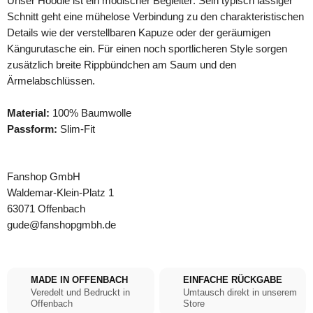
Unser Hoodie ist ein modischer Begleiter: Sein typisch lässiger
Schnitt geht eine mühelose Verbindung zu den charakteristischen
Details wie der verstellbaren Kapuze oder der geräumigen
Kängurutasche ein. Für einen noch sportlicheren Style sorgen
zusätzlich breite Rippbündchen am Saum und den
Ärmelabschlüssen.
Material:
100% Baumwolle
Passform:
Slim-Fit
Fanshop GmbH
Waldemar-Klein-Platz 1
63071 Offenbach
gude@fanshopgmbh.de
MADE IN OFFENBACH
EINFACHE RÜCKGABE
Veredelt und Bedruckt in
Umtausch direkt in unserem
Offenbach
Store