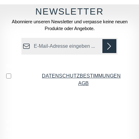
Abonniere unseren Newsletter und verpasse keine neuen
Produkte oder Angebote.
E-Mail-Adresse*
Datenschutz
Ich habe die
DATENSCHUTZBESTIMMUNGEN
zur
Kenntnis genommen und die
AGB
gelesen und bin
mit ihnen einverstanden.
*
Die mit einem Stern (*) markierten Felder sind
Pflichtfelder.