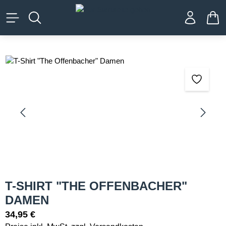
alt springen
WA
Bildergalerie überspringen
T-SHIRT "THE OFFENBACHER"
DAMEN
34,95 €