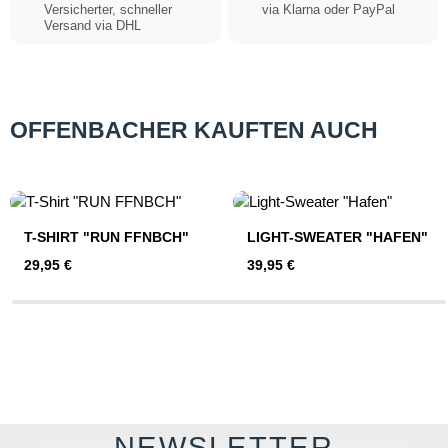
Versicherter, schneller
via Klarna oder PayPal
Versand via DHL
OFFENBACHER KAUFTEN AUCH
Produktgalerie überspringen
T-SHIRT "RUN FFNBCH"
LIGHT-SWEATER "HAFEN"
Regulärer Preis:
Regulärer Preis:
29,95 €
39,95 €