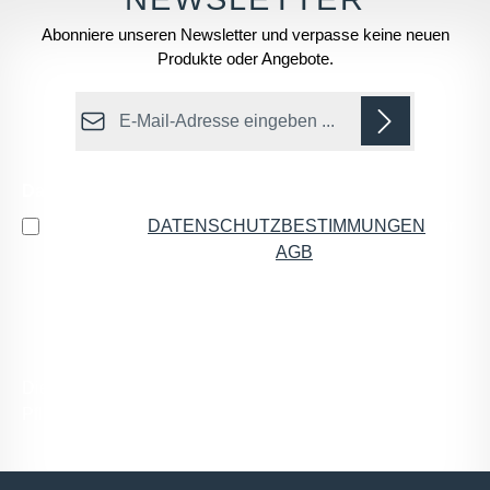
Abonniere unseren Newsletter und verpasse keine neuen
Produkte oder Angebote.
E-Mail-Adresse*
Datenschutz
Ich habe die
DATENSCHUTZBESTIMMUNGEN
zur
Kenntnis genommen und die
AGB
gelesen und bin
mit ihnen einverstanden.
*
Die mit einem Stern (*) markierten Felder sind
Pflichtfelder.