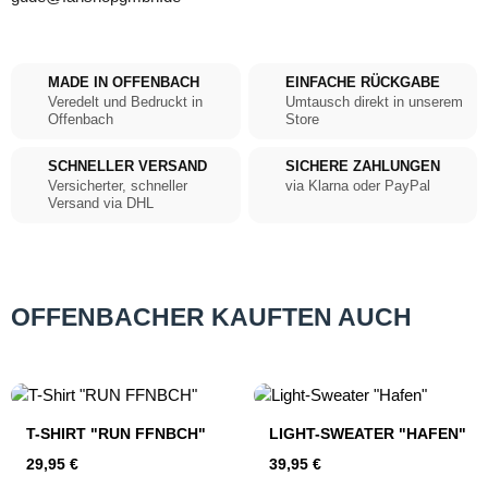
MADE IN OFFENBACH
EINFACHE RÜCKGABE
Veredelt und Bedruckt in
Umtausch direkt in unserem
Offenbach
Store
SCHNELLER VERSAND
SICHERE ZAHLUNGEN
Versicherter, schneller
via Klarna oder PayPal
Versand via DHL
OFFENBACHER KAUFTEN AUCH
Produktgalerie überspringen
T-SHIRT "RUN FFNBCH"
LIGHT-SWEATER "HAFEN"
Regulärer Preis:
Regulärer Preis:
29,95 €
39,95 €