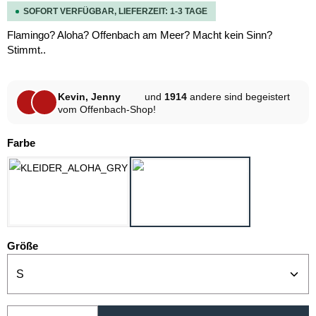
SOFORT VERFÜGBAR, LIEFERZEIT: 1-3 TAGE
Flamingo? Aloha? Offenbach am Meer? Macht kein Sinn?
Stimmt..
Kevin, Jenny
und
1914
andere sind begeistert
vom Offenbach-Shop!
auswählen
Farbe
HELLGRAU MELANGE
WEISS
auswählen
Größe
Produkt Anzahl: Gib den gewünschten Wert ein oder be