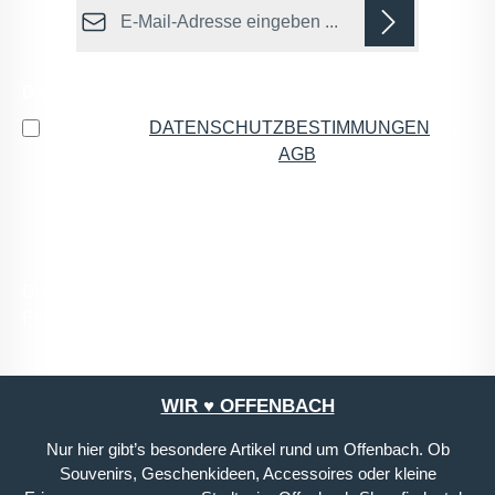
E-Mail-Adresse*
Datenschutz
Ich habe die
DATENSCHUTZBESTIMMUNGEN
zur
Kenntnis genommen und die
AGB
gelesen und bin
mit ihnen einverstanden.
*
Die mit einem Stern (*) markierten Felder sind
Pflichtfelder.
WIR ♥ OFFENBACH
Nur hier gibt’s besondere Artikel rund um Offenbach. Ob
Souvenirs, Geschenkideen, Accessoires oder kleine