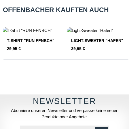
OFFENBACHER KAUFTEN AUCH
Produktgalerie überspringen
T-SHIRT "RUN FFNBCH"
LIGHT-SWEATER "HAFEN"
Regulärer Preis:
Regulärer Preis:
29,95 €
39,95 €
Abonniere unseren Newsletter und verpasse keine neuen
Produkte oder Angebote.
E-Mail-Adresse*