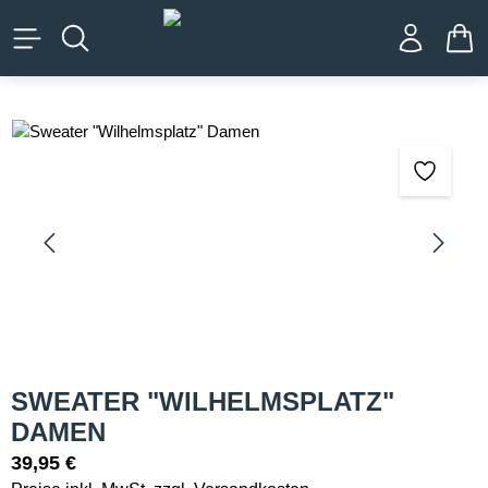
alt springen
WA
Bildergalerie überspringen
SWEATER "WILHELMSPLATZ"
DAMEN
39,95 €