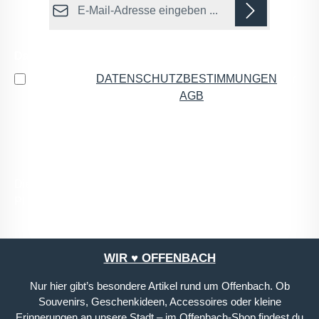
Datenschutz
Ich habe die
DATENSCHUTZBESTIMMUNGEN
zur
Kenntnis genommen und die
AGB
gelesen und bin
mit ihnen einverstanden.
*
Die mit einem Stern (*) markierten Felder sind
Pflichtfelder.
WIR ♥ OFFENBACH
Nur hier gibt’s besondere Artikel rund um Offenbach. Ob
Souvenirs, Geschenkideen, Accessoires oder kleine
Erinnerungen an unsere Stadt – im Offenbach-Shop findest du