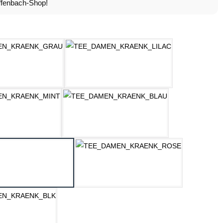
fenbach-Shop!
ählen
HELLGRAU MELANGE
LILAC
MINT
OZEAN BLAU
PASTELLGELB
ROSE
SCHWARZ