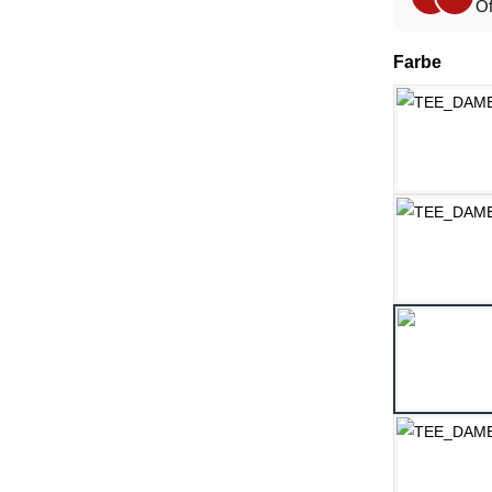
Of
ausw
Farbe