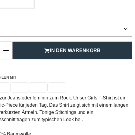
ählen
Anzahl: Gib den gewünschten Wert ein ode
IN DEN WARENKORB
HLEN MIT
 zur Jeans oder feminin zum Rock: Unser Girls T-Shirt ist ein
ic-Piece für jeden Tag. Das Shirt zeigt sich mit einem langen
verkürzten Ärmeln. Tonige Stitchings und ein
chnitt tragen zum typischen Look bei.
0% Baumwolle