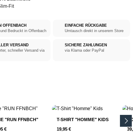
lim-Fit
N OFFENBACH
EINFACHE RÜCKGABE
 und Bedruckt in Offenbach
Umtausch direkt in unserem Store
LLER VERSAND
SICHERE ZAHLUNGEN
rter, schneller Versand via
via Klarna oder PayPal
E "RUN FFNBCH"
T-SHIRT "HOMME" KIDS
HO
er Preis:
Regulärer Preis:
Reg
95 €
19,95 €
39