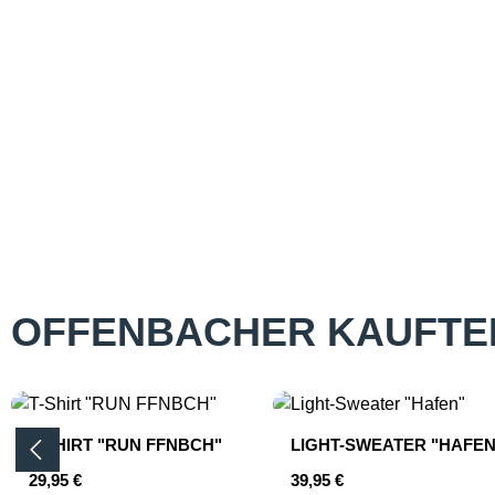
OFFENBACHER KAUFTE
Produktgalerie überspringen
T-SHIRT "RUN FFNBCH"
LIGHT-SWEATER "HAFEN
Regulärer Preis:
Regulärer Preis:
29,95 €
39,95 €