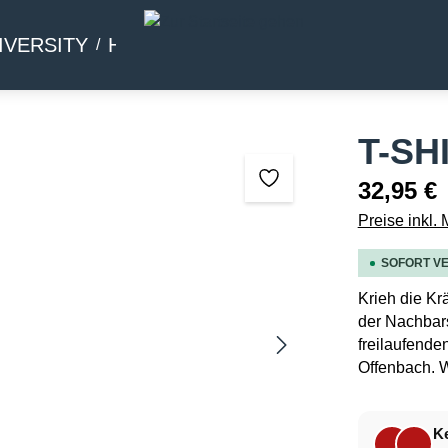
IVERSITY
HOMMAGE
BEIWERK
T-SH
32,95 €
Preise inkl.
SOFORT VE
Krieh die Kr
der Nachbars
freilaufende
Offenbach. W
Ke