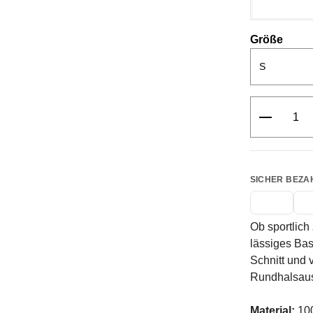
ausw
Größe
Produkt 
SICHER BEZA
Ob sportlich
lässiges Bas
Schnitt und 
Rundhalsauss
Material:
10