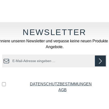
niere unseren Newsletter und verpasse keine neuen Produkte
Angebote.
E-Mail-Adresse*
Datenschutz
Ich habe die
DATENSCHUTZBESTIMMUNGEN
zur
Kenntnis genommen und die
AGB
gelesen und bin mit
ihnen einverstanden.
*