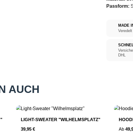
Passform:
S
MADE I
Veredelt
SCHNE
Versiche
DHL
N AUCH
"
LIGHT-SWEATER "WILHELMSPLATZ"
HOODI
Regulärer Preis:
Regulär
39,95 €
Ab
49,