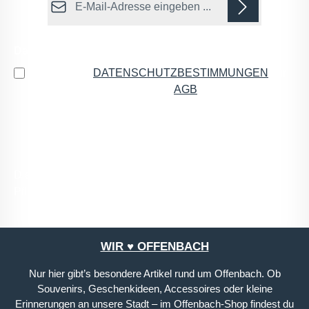
Datenschutz
Ich habe die
DATENSCHUTZBESTIMMUNGEN
zur
Kenntnis genommen und die
AGB
gelesen und bin
mit ihnen einverstanden.
*
Die mit einem Stern (*) markierten Felder sind
Pflichtfelder.
WIR ♥ OFFENBACH
Nur hier gibt’s besondere Artikel rund um Offenbach. Ob
Souvenirs, Geschenkideen, Accessoires oder kleine
Erinnerungen an unsere Stadt – im Offenbach-Shop findest du