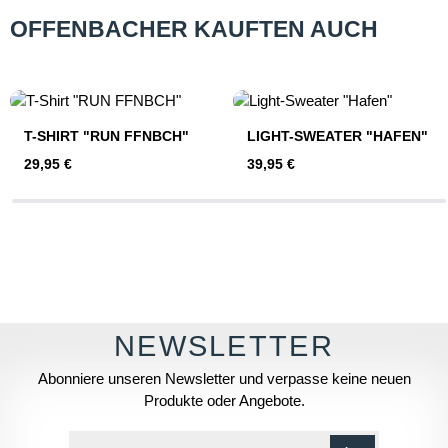
OFFENBACHER KAUFTEN AUCH
Produktgalerie überspringen
T-SHIRT "RUN FFNBCH"
LIGHT-SWEATER "HAFEN"
Regulärer Preis:
Regulärer Preis:
29,95 €
39,95 €
Abonniere unseren Newsletter und verpasse keine neuen
Produkte oder Angebote.
E-Mail-Adresse*