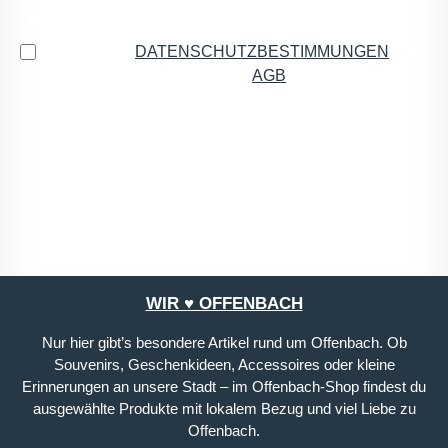
Datenschutz
Ich habe die
DATENSCHUTZBESTIMMUNGEN
zur
Kenntnis genommen und die
AGB
gelesen und bin
mit ihnen einverstanden.
*
Die mit einem Stern (*) markierten Felder sind
Pflichtfelder.
WIR ♥ OFFENBACH
Nur hier gibt’s besondere Artikel rund um Offenbach. Ob
Souvenirs, Geschenkideen, Accessoires oder kleine
Erinnerungen an unsere Stadt – im Offenbach-Shop findest du
ausgewählte Produkte mit lokalem Bezug und viel Liebe zu
Offenbach.