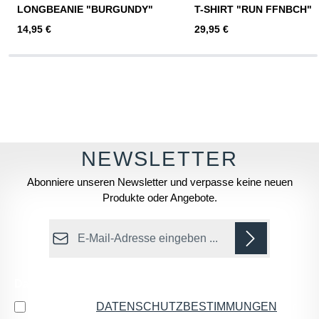
LONGBEANIE "BURGUNDY"
T-SHIRT "RUN FFNBCH"
Regulärer Preis:
Regulärer Preis:
14,95 €
29,95 €
Abonniere unseren Newsletter und verpasse keine neuen
Produkte oder Angebote.
E-Mail-Adresse*
Datenschutz
Ich habe die
DATENSCHUTZBESTIMMUNGEN
zur