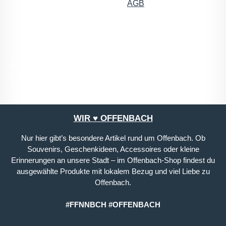
Kenntnis genommen und die
AGB
gelesen und bin
mit ihnen einverstanden.
*
Die mit einem Stern (*) markierten Felder sind
Pflichtfelder.
WIR ♥ OFFENBACH
Nur hier gibt’s besondere Artikel rund um Offenbach. Ob
Souvenirs, Geschenkideen, Accessoires oder kleine
Erinnerungen an unsere Stadt – im Offenbach-Shop findest du
ausgewählte Produkte mit lokalem Bezug und viel Liebe zu
Offenbach.
#FFNNBCH #OFFENBACH