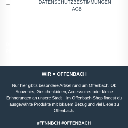
Ich habe die
DATENSCHUTZBESTIMMUNGEN
zur
Kenntnis genommen und die
AGB
gelesen und bin
mit ihnen einverstanden.
*
Die mit einem Stern (*) markierten Felder sind
Pflichtfelder.
WIR ♥ OFFENBACH
Nur hier gibt’s besondere Artikel rund um Offenbach. Ob
Souvenirs, Geschenkideen, Accessoires oder kleine
Erinnerungen an unsere Stadt – im Offenbach-Shop findest du
ausgewählte Produkte mit lokalem Bezug und viel Liebe zu
Offenbach.
#FFNNBCH #OFFENBACH