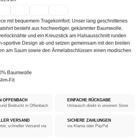
HLEN MIT
ece mit bequemem Tragekomfort: Unser lang geschnittenes
tshirt besteht aus hochwertiger, gekämmter Baumwolle.
erlocknähte und ein Kreuzstick am Halsausschnitt runden
h-sportive Design ab und setzen gemeinsam mit den breiten
n am Saum sowie den Ärmelabschlüssen einen modischen
0% Baumwolle
lim-Fit
N OFFENBACH
EINFACHE RÜCKGABE
 und Bedruckt in Offenbach
Umtausch direkt in unserem Store
LLER VERSAND
SICHERE ZAHLUNGEN
rter, schneller Versand via
via Klarna oder PayPal