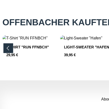
OFFENBACHER KAUFTE
Produktgalerie überspringen
T-SHIRT "RUN FFNBCH"
LIGHT-SWEATER "HAFEN
Regulärer Preis:
Regulärer Preis:
29,95 €
39,95 €
Abon