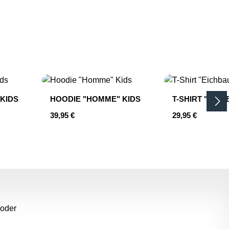
 KIDS
HOODIE "HOMME" KIDS
T-SHIRT "EIC
Regulärer Preis:
Regulärer Preis:
39,95 €
29,95 €
 oder