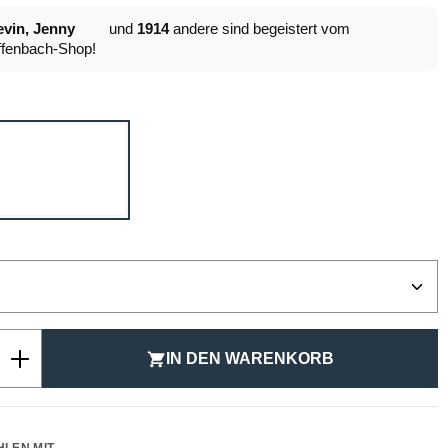
vin, Jenny
und
1914
andere sind begeistert vom
fenbach-Shop!
ählen
HELLGRAU MELANGE
ählen
Anzahl: Gib den gewünschten Wert ein ode
IN DEN WARENKORB