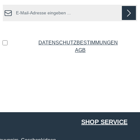
E-Mail-Adresse*
Datenschutz
Ich habe die
DATENSCHUTZBESTIMMUNGEN
zur
Kenntnis genommen und die
AGB
gelesen und bin mit
ihnen einverstanden.
*
Die mit einem Stern (*) markierten Felder sind Pflichtfelder.
SHOP SERVICE