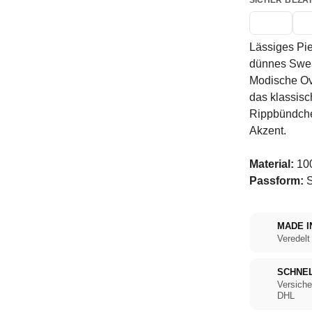
SICHER BEZA
Lässiges Pi
dünnes Swea
Modische Ov
das klassisc
Rippbündche
Akzent.
Material:
10
Passform:
S
MADE I
Veredelt
SCHNE
Versiche
DHL