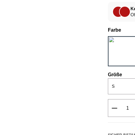
Ke
Of
ausw
Farbe
ausw
Größe
Produkt 