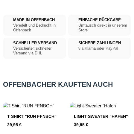
MADE IN OFFENBACH
EINFACHE RÜCKGABE
Veredelt und Bedruckt in
Umtausch direkt in unserem
Offenbach
Store
SCHNELLER VERSAND
SICHERE ZAHLUNGEN
Versicherter, schneller
via Klarna oder PayPal
Versand via DHL
OFFENBACHER KAUFTEN AUCH
Produktgalerie überspringen
T-SHIRT "RUN FFNBCH"
LIGHT-SWEATER "HAFEN"
Regulärer Preis:
Regulärer Preis:
29,95 €
39,95 €