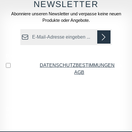
Abonniere unseren Newsletter und verpasse keine neuen
Produkte oder Angebote.
E-Mail-Adresse*
Datenschutz
Ich habe die
DATENSCHUTZBESTIMMUNGEN
zur
Kenntnis genommen und die
AGB
gelesen und bin
mit ihnen einverstanden.
*
Die mit einem Stern (*) markierten Felder sind
Pflichtfelder.