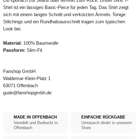
Ob sportlich zur Jeans oder feminin zum Rock: Unser Girls T-
Shirt ist ein lässiges Basic-Piece für jeden Tag. Das Shirt zeigt
sich mit einem langen Schnitt und verkürzten Ärmeln. Tonige
Stitchings und ein Rundhalsausschnitt tragen zum typischen
Look bei.
Material:
100% Baumwolle
Passform:
Slim-Fit
Fanshop GmbH
Waldemar-Klein-Platz 1
63071 Offenbach
gude@fanshopgmbh.de
MADE IN OFFENBACH
EINFACHE RÜCKGABE
Veredelt und Bedruckt in
Umtausch direkt in unserem
Offenbach
Store