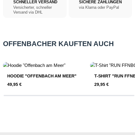
SCHNELLER VERSAND
SICHERE ZAHLUNGEN
Versicherter, schneller
via Klarna oder PayPal
Versand via DHL
OFFENBACHER KAUFTEN AUCH
Produktgalerie überspringen
HOODIE "OFFENBACH AM MEER"
T-SHIRT "RUN FF
Regulärer Preis:
Regulärer Preis:
49,95 €
29,95 €